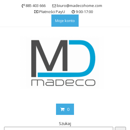
Skip
885 403 666
biuro@madecohome.com
to
Płatności PayU
9:00-17:00
content
Moje konto
0
Szukaj