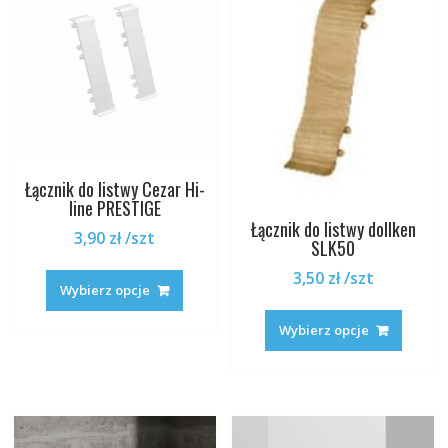
Łącznik do listwy Cezar Hi-
line PRESTIGE
Łącznik do listwy dollken
3,90
zł
/szt
SLK50
Ten
3,50
zł
/szt
produkt
Wybierz opcje
Ten
ma
produk
Wybierz opcje
wiele
ma
wariantów.
wiele
Opcje
warian
można
Opcje
wybrać
można
na