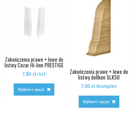
wybrać
stronie
na
produktu
stronie
produk
Zakończenia prawe + lewe do
listwy Cezar Hi-line PRESTIGE
Zakończenia prawe + lewe do
7,80
zł
/szt
listwy dollken SLK50
Ten
7,00
zł
/komplet
produkt
Wybierz opcje
Ten
ma
produk
Wybierz opcje
wiele
ma
wariantów.
wiele
Opcje
warian
można
Opcje
wybrać