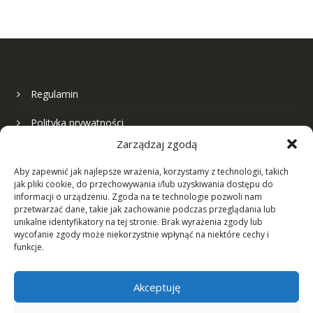
można
na
wybrać
stronie
na
produktu
stronie
produk
Regulamin
Polityka prywatności
Zarządzaj zgodą
Nasza firma
Aby zapewnić jak najlepsze wrażenia, korzystamy z technologii, takich
jak pliki cookie, do przechowywania i/lub uzyskiwania dostępu do
Formularz kontaktowy
informacji o urządzeniu. Zgoda na te technologie pozwoli nam
przetwarzać dane, takie jak zachowanie podczas przeglądania lub
unikalne identyfikatory na tej stronie. Brak wyrażenia zgody lub
wycofanie zgody może niekorzystnie wpłynąć na niektóre cechy i
Zwroty i reklamacje
funkcje.
Najczęściej zadawane pytania
Akceptuję