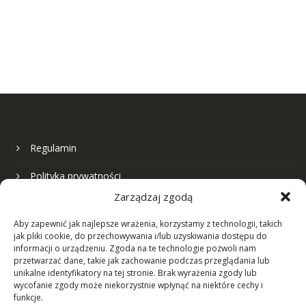
Regulamin
Polityka prywatności
Zarządzaj zgodą
Nasza firma
Aby zapewnić jak najlepsze wrażenia, korzystamy z technologii, takich
jak pliki cookie, do przechowywania i/lub uzyskiwania dostępu do
Formularz kontaktowy
informacji o urządzeniu. Zgoda na te technologie pozwoli nam
przetwarzać dane, takie jak zachowanie podczas przeglądania lub
unikalne identyfikatory na tej stronie. Brak wyrażenia zgody lub
wycofanie zgody może niekorzystnie wpłynąć na niektóre cechy i
Zwroty i reklamacje
funkcje.