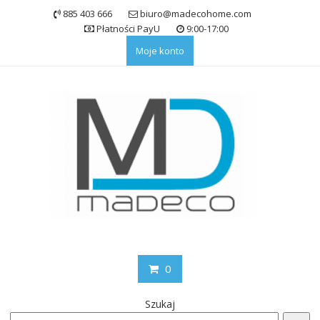
Skip
885 403 666
biuro@madecohome.com
to
Płatności PayU
9:00-17:00
content
Moje konto
0
Szukaj