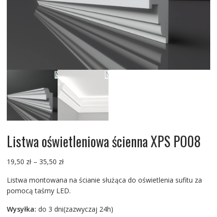
Listwa oświetleniowa ścienna XPS PO08
Zakres
19,50
zł
–
35,50
zł
cen:
Listwa montowana na ścianie służąca do oświetlenia sufitu za
od
pomocą taśmy LED.
19,50 zł
do
Wysyłka:
do 3 dni(zazwyczaj 24h)
35,50 zł