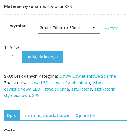
Materiał wykonania:
Styrodur XPS
Wymiar
Wyczyść
19,50
zł
ilość
Dodaj do koszyka
Listwa
oświetleniowa
ścienna
SKU:
Brak danych
Kategoria:
Listwy Oświetleniowe Ścienne
XPS
Znaczników:
listwa LED
,
listwa oświetleniowa
,
listwa
PO08
oświetleniowa LED
,
listwa ścienna
,
sztukateria
,
sztukateria
styropianowa
,
XPS
Opis
Informacje dodatkowe
Opinie (0)