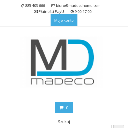
Skip
885 403 666
biuro@madecohome.com
to
Płatności PayU
9:00-17:00
content
Moje konto
0
Szukaj