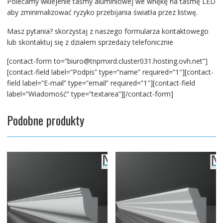
Polecamy wklejenie taśmy aluminiowej we wnękę na taśmę LED
aby zminimalizować ryzyko przebijania światła przez listwę.
Masz pytania? skorzystaj z naszego formularza kontaktowego
lub skontaktuj się z działem sprzedaży telefonicznie
[contact-form to=”biuro@tnpmxrd.cluster031.hosting.ovh.net”]
[contact-field label=”Podpis” type=”name” required=”1″][contact-
field label=”E-mail” type=”email” required=”1″][contact-field
label=”Wiadomość” type=”textarea”][/contact-form]
Podobne produkty