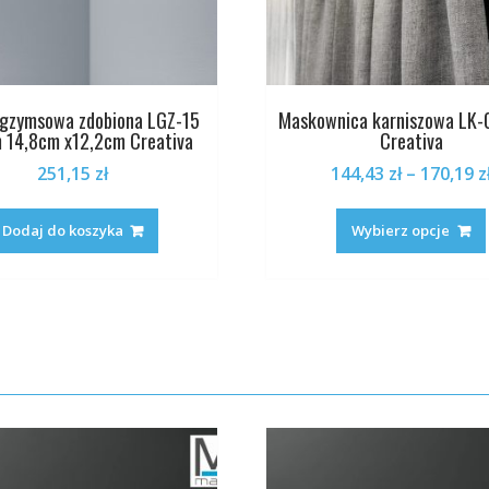
 gzymsowa zdobiona LGZ-15
Maskownica karniszowa LK-
 14,8cm x12,2cm Creativa
Creativa
251,15
zł
144,43
zł
–
170,19
z
Dodaj do koszyka
Wybierz opcje