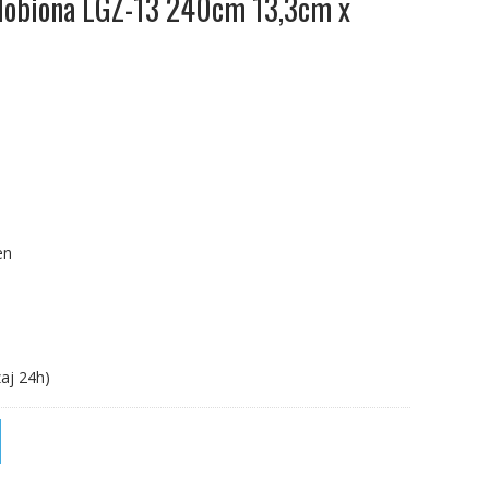
dobiona LGZ-13 240cm 13,3cm x
en
aj 24h)