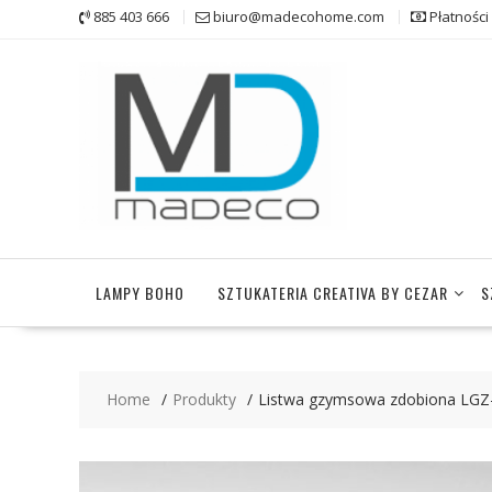
Skip
885 403 666
biuro@madecohome.com
Płatnośc
to
content
LAMPY BOHO
SZTUKATERIA CREATIVA BY CEZAR
S
Home
Produkty
Listwa gzymsowa zdobiona LGZ-