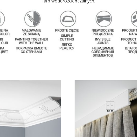
farb wodorozcieńczalnych.