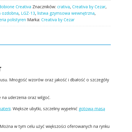
obione Creativa
Znaczników:
crativa
,
Creativa by Cezar
,
 ozdobna
,
LGZ-13
,
listwa gzymsowa wewnętrzna
,
eria polistyren
Marka:
Creativa by Cezar
r
susu. Mnogość wzorów oraz jakość i dbałość o szczegóły
 na uderzenia oraz wilgoć.
aterii
. Większe ubytki, szczeliny wypełnić
gotową masą
 Można w tym celu użyć większości oferowanych na rynku