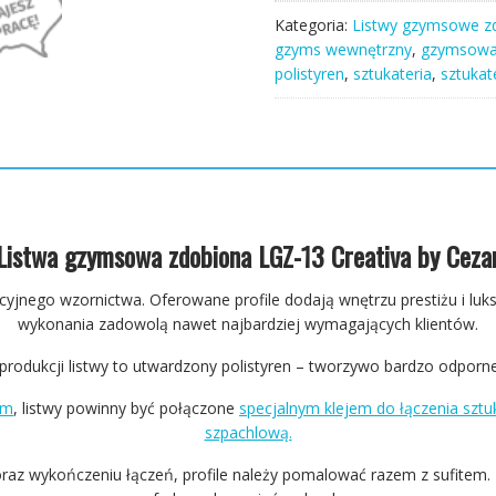
zdobiona
Kategoria:
Listwy gzymsowe zd
LGZ-
gzyms wewnętrzny
,
gzymsowa
13
polistyren
,
sztukateria
,
sztukat
240cm
13,3cm
x
16cm
Creativa
Listwa gzymsowa zdobiona LGZ-13 Creativa by Ceza
yjnego wzornictwa. Oferowane profile dodają wnętrzu prestiżu i luk
wykonania zadowolą nawet najbardziej wymagających klientów.
rodukcji listwy to utwardzony polistyren – tworzywo bardzo odporne
ym
, listwy powinny być połączone
specjalnym klejem do łączenia sztuk
szpachlową.
raz wykończeniu łączeń, profile należy pomalować razem z sufitem.