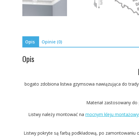
Opis
Opinie (0)
Opis
bogato zdobiona listwa gzymsowa nawiązująca do tradyc
Materiał zastosowany do p
Listwy należy montować na
mocnym kleju montażow
Listwy pokryte są farbą podkładową, po zamontowaniu o