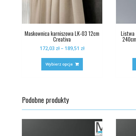
Maskownica karniszowa LK-03 12cm
Listwa
Creativa
240cm
Zakres
172,03
zł
–
189,51
zł
cen:
Ten
od
produkt
Wybierz opcje
172,03 zł
ma
do
wiele
189,51 zł
wariantów.
Opcje
Podobne produkty
można
wybrać
na
stronie
produktu