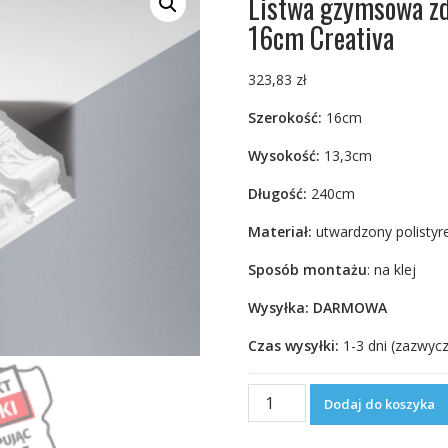
Listwa gzymsowa z
16cm Creativa
323,83
zł
Szerokość:
16cm
Wysokość:
13,3cm
Długość:
240cm
Materiał:
utwardzony polistyr
Sposób montażu
: na klej
Wysyłka: DARMOWA
Czas wysyłki:
1-3 dni (zazwycz
ilość
Dodaj do koszyka
Listwa
gzymsowa