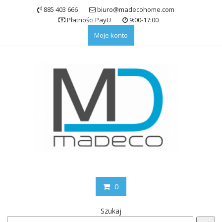
Skip
885 403 666
biuro@madecohome.com
to
Płatności PayU
9:00-17:00
content
Moje konto
0
Szukaj