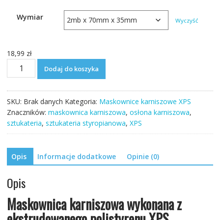
Wymiar
Wyczyść
18,99
zł
ilość
Dodaj do koszyka
Maskownica
karniszowa
K11
SKU:
Brak danych
Kategoria:
Maskownice karniszowe XPS
Znaczników:
maskownica karniszowa
,
osłona karniszowa
,
sztukateria
,
sztukateria styropianowa
,
XPS
Opis
Informacje dodatkowe
Opinie (0)
Opis
Maskownica karniszowa wykonana z
ekstrudowanego polistyrenu XPS.