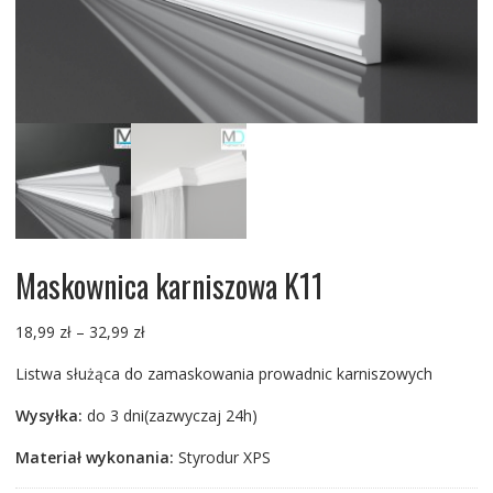
Maskownica karniszowa K11
Zakres
18,99
zł
–
32,99
zł
cen:
Listwa służąca do zamaskowania prowadnic karniszowych
od
18,99 zł
Wysyłka:
do 3 dni(zazwyczaj 24h)
do
32,99 zł
Materiał wykonania:
Styrodur XPS