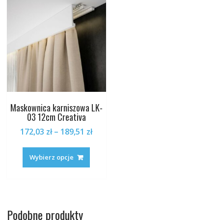
można
można
wybrać
wybrać
na
na
stronie
stronie
produktu
produk
Maskownica karniszowa LK-
03 12cm Creativa
Zakres
172,03
zł
–
189,51
zł
cen:
Ten
od
produkt
Wybierz opcje
172,03 zł
ma
do
wiele
189,51 zł
wariantów.
Opcje
Podobne produkty
można