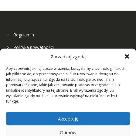
wybrać
wybrać
na
na
stronie
stronie
produktu
produk
Regulamin
Polityka prywatności
Zarządzaj zgodą
Nasza firma
Aby zapewnić jak najlepsze wrażenia, korzystamy z technologii, takich
jak pliki cookie, do przechowywania i/lub uzyskiwania dostępu do
Formularz kontaktowy
informacji o urządzeniu. Zgoda na te technologie pozwoli nam
przetwarzać dane, takie jak zachowanie podczas przeglądania lub
unikalne identyfikatory na tej stronie. Brak wyrażenia zgody lub
wycofanie zgody może niekorzystnie wpłynąć na niektóre cechy i
Zwroty i reklamacje
funkcje.
Najczęściej zadawane pytania
Akceptuję
Odmów