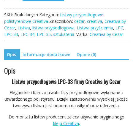
przypodłogowa
LPC-
SKU:
Brak danych
Kategoria:
Listwy przypodłogowe
33
polistyrenowe Creativa
Znaczników:
cezar
,
creativa
,
Creativa by
244cm
Cezar
,
Listwa
,
listwa przypodłogowa
,
Listwa przyścienna
,
LPC
,
Creativa
LPC-33
,
LPC-34
,
LPC-35
,
sztukateria
Marka:
Creativa by Cezar
17,5cm
Opis
Informacje dodatkowe
Opinie (0)
Opis
Listwa przypodłogowa LPC-33 firmy Creativa by Cezar
Eleganckie i bardzo trwałe listy przypodłogowe wykonane z
utwardzonego polistyrenu. Dzięki zastosowaniu wysokiej jakości
tworzywa listwa jest odporna na wilgoć oraz uderzenia.
Do montażu listew producent zaleca używanie oryginalnego
kleju Creativa
.