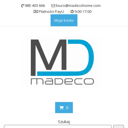
Skip
885 403 666
biuro@madecohome.com
to
Płatności PayU
9:00-17:00
content
Moje konto
0
Szukaj