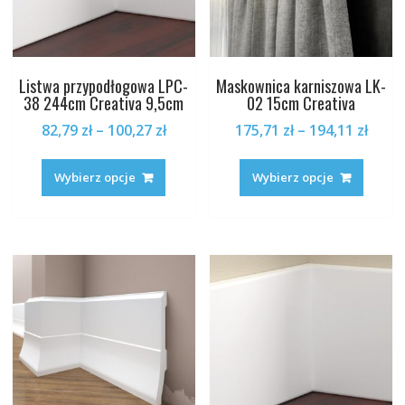
Listwa przypodłogowa LPC-
Maskownica karniszowa LK-
38 244cm Creativa 9,5cm
02 15cm Creativa
Zakres
Zakr
82,79
zł
–
100,27
zł
175,71
zł
–
194,11
zł
cen:
cen:
Ten
Ten
od
od
produkt
produk
Wybierz opcje
Wybierz opcje
82,79 zł
175,7
ma
ma
do
do
wiele
wiele
100,27 zł
194,1
wariantów.
warian
Opcje
Opcje
można
można
wybrać
wybrać
na
na
stronie
stronie
produktu
produk