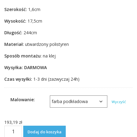
cen:
Szerokość:
1,6cm
od
193,19 zł
Wysokość:
17,5cm
do
218,95 zł
Długość:
244cm
Materiał:
utwardzony polistyren
Sposób montażu
: na klej
Wysyłka: DARMOWA
Czas wysyłki:
1-3 dni (zazwyczaj 24h)
Malowanie:
Wyczyść
193,19
zł
ilość
Dodaj do koszyka
Listwa