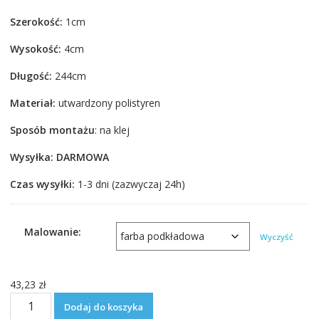
cen:
Szerokość:
1cm
od
43,23 zł
Wysokość:
4cm
do
57,03 zł
Długość:
244cm
Materiał:
utwardzony polistyren
Sposób montażu
: na klej
Wysyłka: DARMOWA
Czas wysyłki:
1-3 dni (zazwyczaj 24h)
Malowanie:
Wyczyść
43,23
zł
ilość
Dodaj do koszyka
Listwa