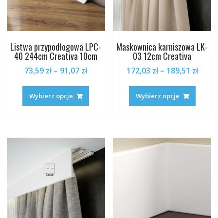
Listwa przypodłogowa LPC-
Maskownica karniszowa LK-
40 244cm Creativa 10cm
03 12cm Creativa
Zakres
Zakr
73,59
zł
–
91,07
zł
172,03
zł
–
189,51
zł
cen:
cen:
Ten
Ten
od
od
produkt
produk
Wybierz opcje
Wybierz opcje
73,59 zł
172,0
ma
ma
do
do
wiele
wiele
91,07 zł
189,5
wariantów.
warian
Opcje
Opcje
można
można
wybrać
wybrać
na
na
stronie
stronie
produktu
produk