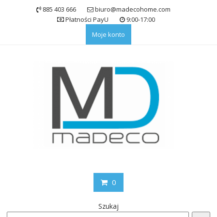
Skip
885 403 666
biuro@madecohome.com
to
Płatności PayU
9:00-17:00
content
Moje konto
0
Szukaj