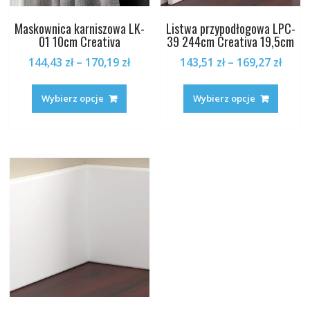
Maskownica karniszowa LK-
Listwa przypodłogowa LPC-
01 10cm Creativa
39 244cm Creativa 19,5cm
Zakres
Zakr
144,43
zł
–
170,19
zł
143,51
zł
–
169,27
zł
cen:
cen:
Ten
Ten
od
od
produkt
produk
Wybierz opcje
Wybierz opcje
144,43 zł
143,5
ma
ma
do
do
wiele
wiele
170,19 zł
169,2
wariantów.
warian
Opcje
Opcje
można
można
wybrać
wybrać
na
na
stronie
stronie
produktu
produk