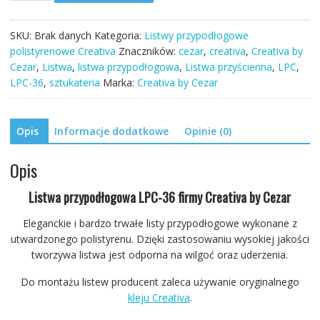
przypodłogowa
LPC-
SKU:
Brak danych
Kategoria:
Listwy przypodłogowe
36
polistyrenowe Creativa
Znaczników:
cezar
,
creativa
,
Creativa by
244cm
Cezar
,
Listwa
,
listwa przypodłogowa
,
Listwa przyścienna
,
LPC
,
Creativa
LPC-36
,
sztukateria
Marka:
Creativa by Cezar
4cm
Opis
Informacje dodatkowe
Opinie (0)
Opis
Listwa przypodłogowa LPC-36 firmy Creativa by Cezar
Eleganckie i bardzo trwałe listy przypodłogowe wykonane z
utwardzonego polistyrenu. Dzięki zastosowaniu wysokiej jakości
tworzywa listwa jest odporna na wilgoć oraz uderzenia.
Do montażu listew producent zaleca używanie oryginalnego
kleju Creativa
.