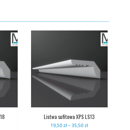
Opcje
Opcje
można
można
wybrać
wybrać
na
na
stronie
stronie
produktu
produktu
S18
Listwa sufitowa XPS LS13
Zakres
Zakres
19,50
zł
–
35,50
zł