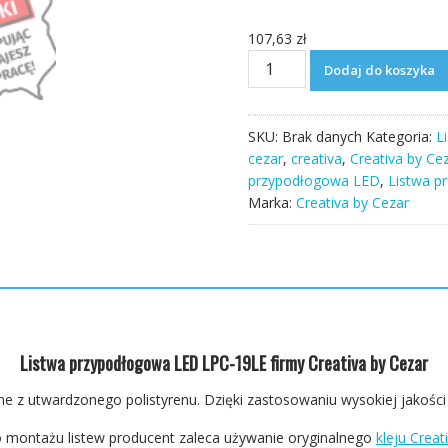
107,63
zł
ilość
Dodaj do koszyka
Listwa
przypodłogowa
LED
SKU:
Brak danych
Kategoria:
L
LPC-
cezar
,
creativa
,
Creativa by Ce
19LE
przypodłogowa LED
,
Listwa p
244cm
Marka:
Creativa by Cezar
Creativa
10cm
Listwa przypodłogowa LED LPC-19LE firmy Creativa by Cezar
ne z utwardzonego polistyrenu. Dzięki zastosowaniu wysokiej jakości 
 montażu listew producent zaleca używanie oryginalnego
kleju Creat