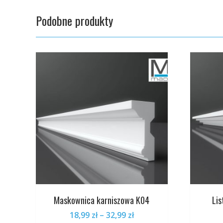
Opcje
Podobne produkty
można
wybrać
na
stronie
produktu
Maskownica karniszowa K04
Li
Zakres
18,99
zł
–
32,99
zł