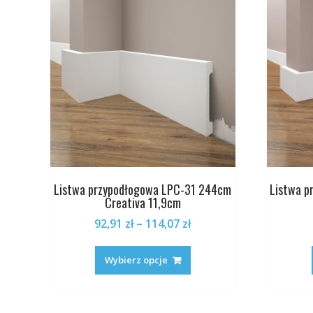
wybrać
na
stronie
produktu
Listwa przypodłogowa LPC-31 244cm
Listwa 
Creativa 11,9cm
Zakres
92,91
zł
–
114,07
zł
cen:
Ten
od
produkt
Wybierz opcje
92,91 zł
ma
do
wiele
114,07 zł
wariantów.