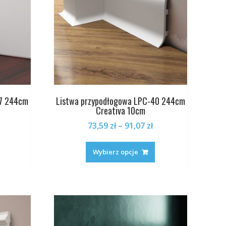
37 244cm
Listwa przypodłogowa LPC-40 244cm
Creativa 10cm
Zakres
Zakres
73,59
zł
–
91,07
zł
cen:
cen:
Ten
Ten
od
od
produkt
produkt
Wybierz opcje
7,95 zł
73,59 zł
ma
ma
do
do
wiele
wiele
4,51 zł
91,07 zł
wariantów.
wariantów.
Opcje
Opcje
można
można
wybrać
wybrać