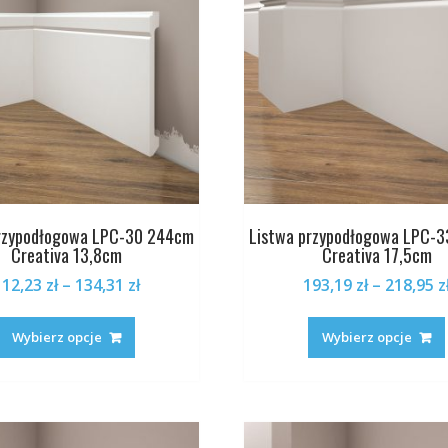
na
stronie
produktu
przypodłogowa LPC-30 244cm
Listwa przypodłogowa LPC-
Creativa 13,8cm
Creativa 17,5cm
Zakres
112,23
zł
–
134,31
zł
193,19
zł
–
218,95
z
cen:
Ten
od
produkt
Wybierz opcje
Wybierz opcje
112,23 zł
ma
do
wiele
134,31 zł
wariantów.
Opcje
można