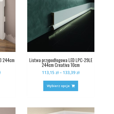
na
na
stronie
stronie
produktu
produktu
33 244cm
Listwa przypodłogowa LED LPC-29LE
244cm Creativa 10cm
Zakres
Zakres
ł
113,15
zł
–
133,39
zł
cen:
cen:
Ten
Ten
od
od
produkt
produkt
Wybierz opcje
193,19 zł
113,15 zł
ma
ma
do
do
wiele
wiele
218,95 zł
133,39 zł
wariantów.
wariantów.
Opcje
Opcje
można
można