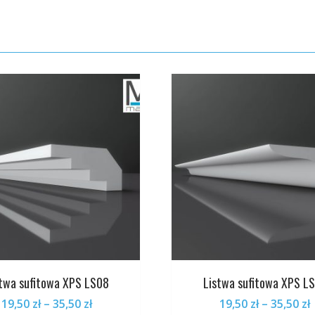
Opcje
można
wybrać
na
stronie
produktu
stwa sufitowa XPS LS08
Listwa sufitowa XPS L
Zakres
19,50
zł
–
35,50
zł
19,50
zł
–
35,50
zł