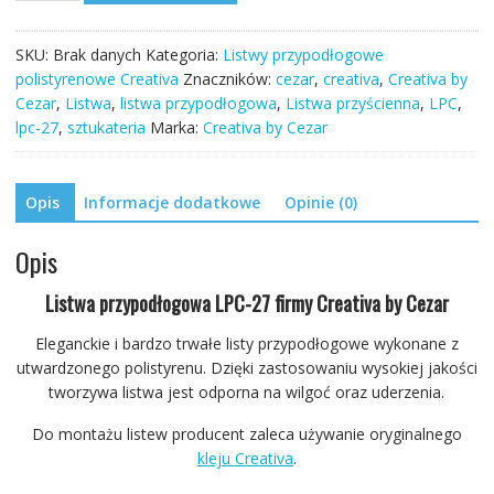
przypodłogowa
LPC-
SKU:
Brak danych
Kategoria:
Listwy przypodłogowe
27
polistyrenowe Creativa
Znaczników:
cezar
,
creativa
,
Creativa by
244cm
Cezar
,
Listwa
,
listwa przypodłogowa
,
Listwa przyścienna
,
LPC
,
Creativa
lpc-27
,
sztukateria
Marka:
Creativa by Cezar
5,8cm
Opis
Informacje dodatkowe
Opinie (0)
Opis
Listwa przypodłogowa LPC-27 firmy Creativa by Cezar
Eleganckie i bardzo trwałe listy przypodłogowe wykonane z
utwardzonego polistyrenu. Dzięki zastosowaniu wysokiej jakości
tworzywa listwa jest odporna na wilgoć oraz uderzenia.
Do montażu listew producent zaleca używanie oryginalnego
kleju Creativa
.