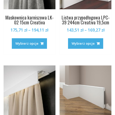
Maskownica karniszowa LK-
Listwa przypodłogowa LPC-
02 15cm Creativa
39 244cm Creativa 19,5cm
Zakres
Zakr
175,71
zł
–
194,11
zł
143,51
zł
–
169,27
zł
cen:
cen:
Ten
Ten
od
od
produkt
produk
Wybierz opcje
Wybierz opcje
175,71 zł
143,5
ma
ma
do
do
wiele
wiele
194,11 zł
169,2
wariantów.
warian
Opcje
Opcje
można
można
wybrać
wybrać
na
na
stronie
stronie
produktu
produk