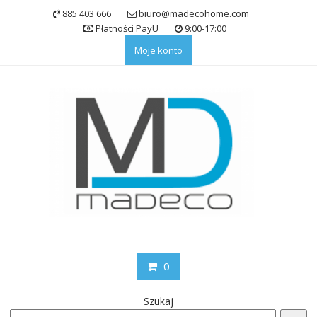
Skip
885 403 666
biuro@madecohome.com
to
Płatności PayU
9:00-17:00
content
Moje konto
0
Szukaj