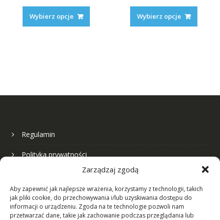
cen:
cen:
Ten
Ten
od
od
produkt
produk
Wybierz opcje
Wybierz opcje
19,50 zł
19,50 z
ma
ma
do
do
wiele
wiele
35,50 zł
35,50 z
wariantów.
warian
Opcje
Opcje
można
można
wybrać
wybrać
na
na
stronie
stronie
produktu
produk
Regulamin
Polityka prywatności
Zarządzaj zgodą
Nasza firma
Aby zapewnić jak najlepsze wrażenia, korzystamy z technologii, takich
jak pliki cookie, do przechowywania i/lub uzyskiwania dostępu do
Formularz kontaktowy
informacji o urządzeniu. Zgoda na te technologie pozwoli nam
przetwarzać dane, takie jak zachowanie podczas przeglądania lub