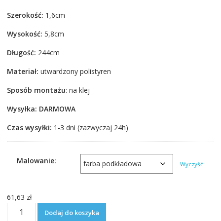
cen:
Szerokość:
1,6cm
od
61,63 zł
Wysokość:
5,8cm
do
77,27 zł
Długość:
244cm
Materiał:
utwardzony polistyren
Sposób montażu
: na klej
Wysyłka: DARMOWA
Czas wysyłki:
1-3 dni (zazwyczaj 24h)
Malowanie:
Wyczyść
61,63
zł
ilość
Dodaj do koszyka
Listwa